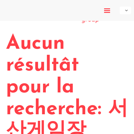
My-Own-
Voice
Aucun
résultât
pour la
recherche: 서
산게임장