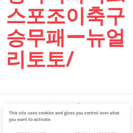
스포조이축구
승무패ー뉴얼
리토토/
This site uses cookies and gives you control over what
you want to activate
LinkedIn
Twitter
YouTube
Facebook