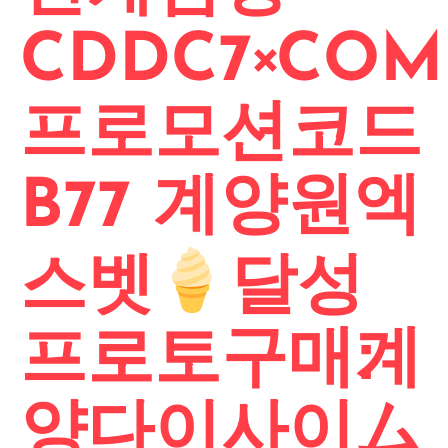
CDDC7༝COM
프로모션코드
B77 계양원엑
스벳
달성
프로토구매׃계
양다이사이ム