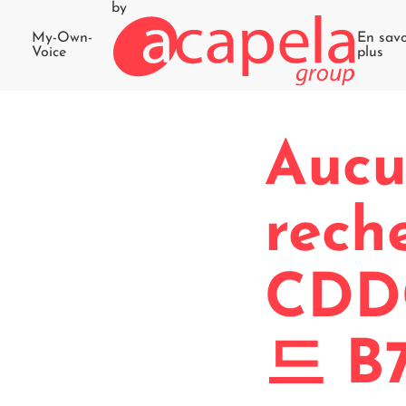
by
My-Own-
En savo
Voice
plus
Aucu
rec
CDD
드 