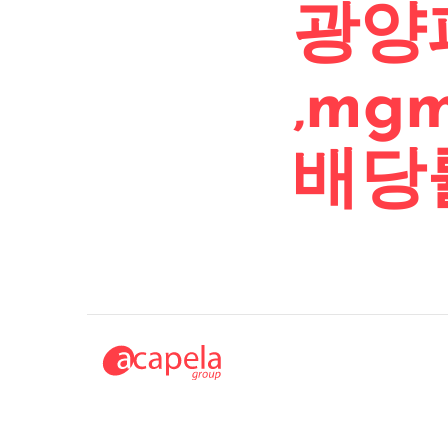
광양
‚m
배당