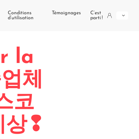
Conditions
Témoignages
C’est
d’utilisation
parti !
r la
보증업체
너스코
예상❢