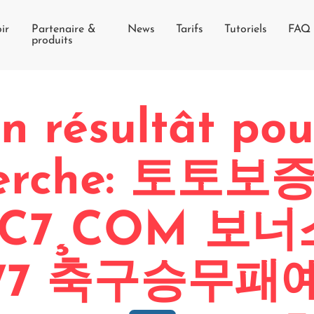
ir
Partenaire &
News
Tarifs
Tutoriels
FAQ
produits
n résultât pou
herche: 토토
C7¸COM 보
B77 축구승무패