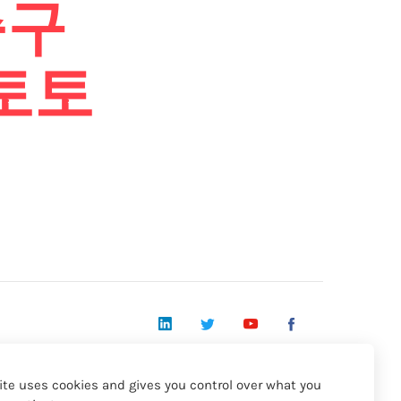
축구
토토
LinkedIn
Twitter
YouTube
Facebook
© 2026 - Acapela Group
ite uses cookies and gives you control over what you