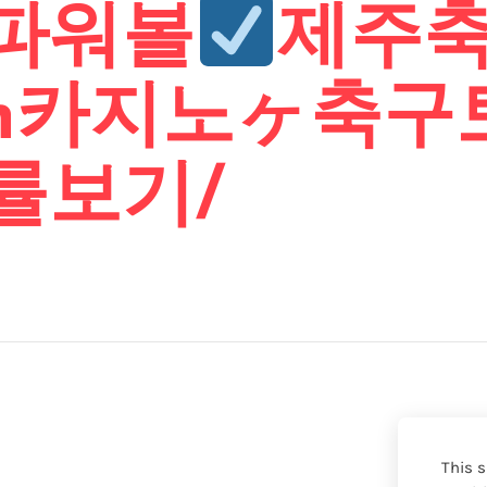
파워볼
제주
gm카지노ヶ축구
률보기/
This s