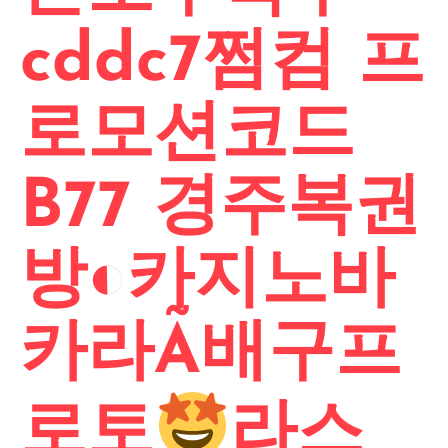
cddc7쩜컴 프
로모션코드
B77 경주복권
방◐카지노바
카라Ã배구프
로토
라스