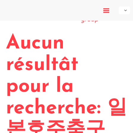
My-Own-
Voice
Aucun
résultât
pour la
recherche: 일
본호주축구