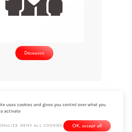
Découvrir
ite uses cookies and gives you control over what you
o activate
LinkedIn
Twitter
YouTube
Facebook
OK, accept all
ONALIZE
DENY ALL COOKIES
© 2026 - Acapela Group