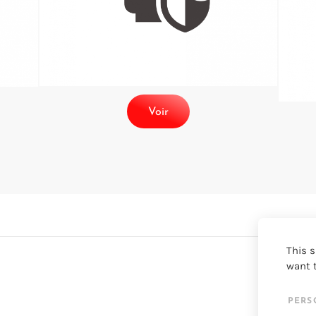
Voir
This s
want t
PERS