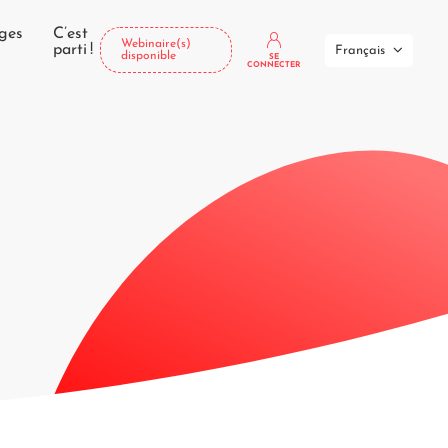
ges
C’est
Webinaire(s)
parti !
Français
disponible
SE
CONNECTER