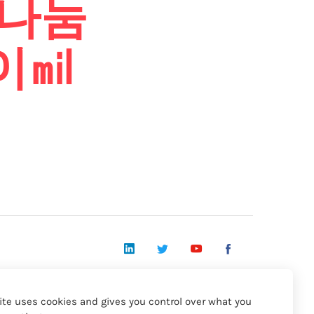
≏나눔
이㏕
LinkedIn
Twitter
YouTube
Facebook
© 2026 - Acapela Group
ite uses cookies and gives you control over what you