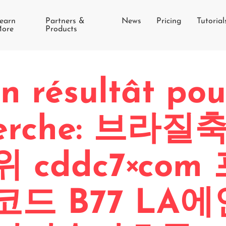
earn
Partners &
News
Pricing
Tutorial
ore
Products
n résultât pou
herche: 브라
 cddc7༝com
드 B77 LA