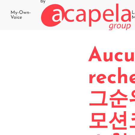
by
My-Own-
L
Voice
M
Aucu
rec
그순위
모션코