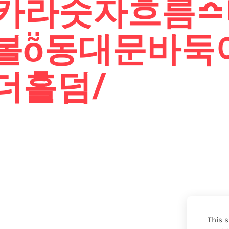
바카라숫자흐름
볼ṏ동대문바둑
더홀덤/
This s