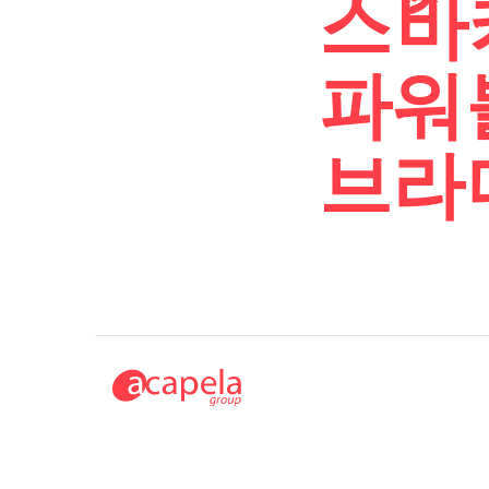
스ު
파워
브라