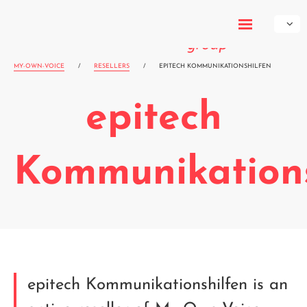
My-Own-
Voice
MY-OWN-VOICE
/
RESELLERS
/
EPITECH KOMMUNIKATIONSHILFEN
epitech
Kommunikations
epitech Kommunikationshilfen is an